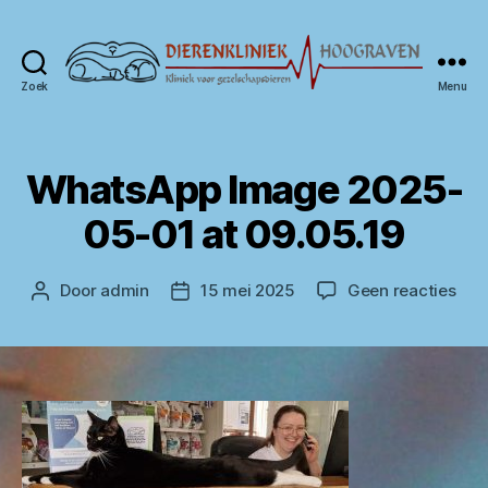
Zoek
Menu
Dierenkliniek
Hoograven
WhatsApp Image 2025-
05-01 at 09.05.19
op
Door
admin
15 mei 2025
Geen reacties
Berichtauteur
Berichtdatum
Wha
Ima
202
05-
01
at
09.0