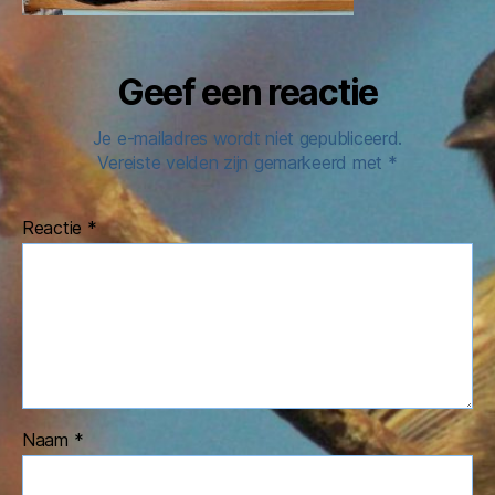
Geef een reactie
Je e-mailadres wordt niet gepubliceerd.
Vereiste velden zijn gemarkeerd met
*
Reactie
*
Naam
*