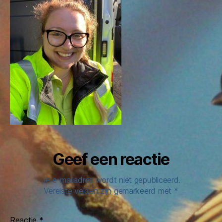
10.19.08
Geef een reactie
Je e-mailadres wordt niet gepubliceerd.
Vereiste velden zijn gemarkeerd met
*
Reactie
*