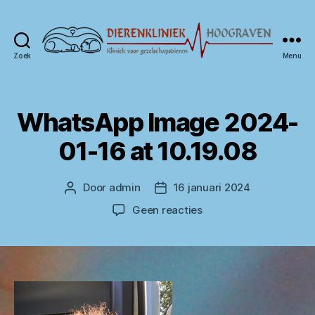
Zoek
Menu
Dierenkliniek
Hoograven
WhatsApp Image 2024-
01-16 at 10.19.08
Door
admin
16 januari 2024
Berichtauteur
Berichtdatum
op
Geen reacties
WhatsApp
Image
2024-
01-
16
at