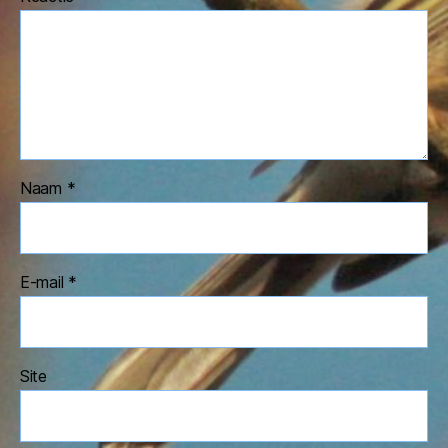
Naam
*
E-mail
*
Site