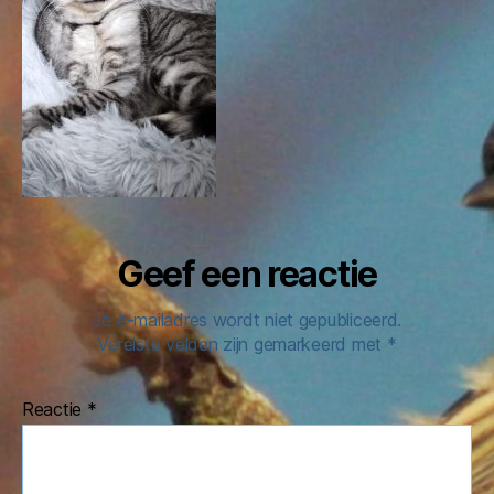
Geef een reactie
Je e-mailadres wordt niet gepubliceerd.
Vereiste velden zijn gemarkeerd met
*
Reactie
*