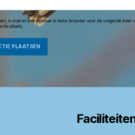
aam, e-mail en site opslaan in deze browser voor de volgende keer 
ctie plaats.
Faciliteite