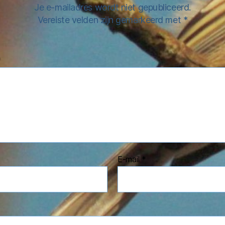
Je e-mailadres wordt niet gepubliceerd.
Vereiste velden zijn gemarkeerd met
*
*
E-mail
*