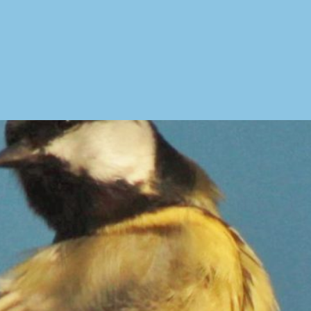
p
oxibactin50250500-
-
)