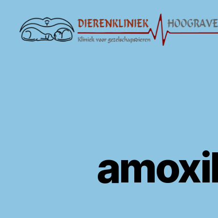
Dierenkliniek
Hoograven
amoxi