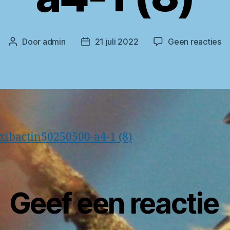
o
Door
admin
21 juli 2022
Geen reacties
Berichtauteur
Berichtdatum
b-
am
a4
1
(8
ibactin50250500-a4-1 (8)
Geef een reactie