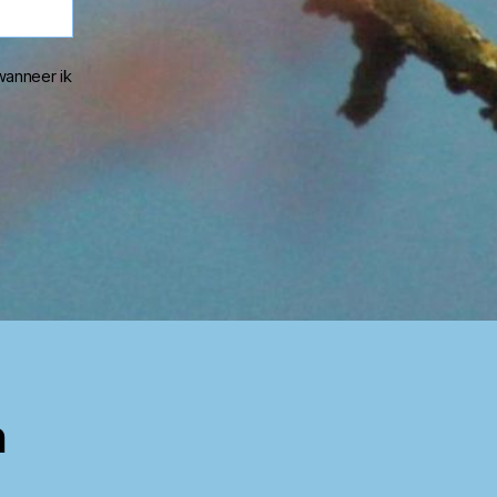
wanneer ik
n