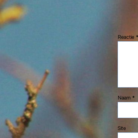
Reactie
Naam
*
Site