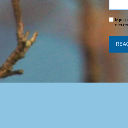
Mijn n
een rea