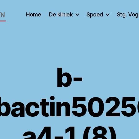
Home
De kliniek
Spoed
Stg. Vo
b-
bactin502
a4-1 (8)