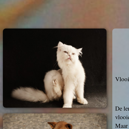
Vlooi
De le
vlooi
Maar 